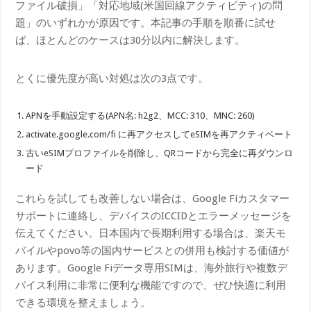
ファイル破損」「対応地域(米国回線アクティビティ)の問
題」のいずれかが原因です。本記事の手順を順番に試せ
ば、ほとんどのケースは30分以内に解決します。
とくに優先度が高い対処は次の3点です。
APNを手動設定する(APN名: h2g2、MCC: 310、MNC: 260)
activate.google.com/fi に再アクセスしてeSIMを再アクティベート
古いeSIMプロファイルを削除し、QRコードから完全に再ダウンロ
ード
これらを試しても改善しない場合は、Google Fiカスタマー
サポートに連絡し、デバイスのICCIDとエラーメッセージを
伝えてください。日本国内で長期利用する場合は、楽天モ
バイルやpovo等の国内サービスとの併用も検討する価値が
あります。Google Fiデータ専用SIMは、海外旅行や複数デ
バイス利用に非常に便利な機能ですので、ぜひ快適に利用
できる環境を整えましょう。