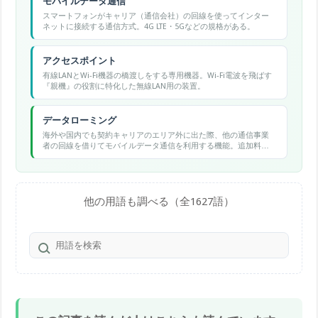
モバイルデータ通信
スマートフォンがキャリア（通信会社）の回線を使ってインター
ネットに接続する通信方式。4G LTE・5Gなどの規格がある。
アクセスポイント
有線LANとWi-Fi機器の橋渡しをする専用機器。Wi-Fi電波を飛ばす
『親機』の役割に特化した無線LAN用の装置。
データローミング
海外や国内でも契約キャリアのエリア外に出た際、他の通信事業
者の回線を借りてモバイルデータ通信を利用する機能。追加料金
が発生する場合があるため、海外渡航時はOFFにするか、キャリア
の海外パックを契約することが推奨されます。
他の用語も調べる（全1627語）