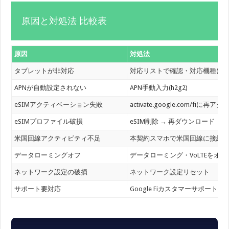
原因と対処法 比較表
原因
対処法
タブレットが非対応
対応リストで確認・対応機種に
APNが自動設定されない
APN手動入力(h2g2)
eSIMアクティベーション失敗
activate.google.com/fiに再アク
eSIMプロファイル破損
eSIM削除 → 再ダウンロード
米国回線アクティビティ不足
本契約スマホで米国回線に接続
データローミングオフ
データローミング・VoLTEをオン
ネットワーク設定の破損
ネットワーク設定リセット
サポート要対応
Google Fiカスタマーサポート連