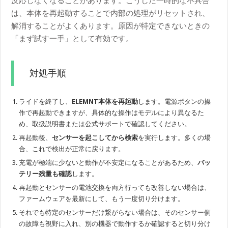
反応しなくなることがあります。こうした一時的な不具合
は、本体を再起動することで内部の処理がリセットされ、
解消することがよくあります。原因が特定できないときの
「まず試す一手」として有効です。
対処手順
ライドを終了し、
ELEMNT本体を再起動
します。電源ボタンの操
作で再起動できますが、具体的な操作はモデルにより異なるた
め、取扱説明書または公式サポートで確認してください。
再起動後、
センサーを起こしてから検索
を実行します。多くの場
合、これで検出が正常に戻ります。
充電が極端に少ないと動作が不安定になることがあるため、
バッ
テリー残量も確認
します。
再起動とセンサーの電池交換を両方行っても改善しない場合は、
ファームウェアを最新にして、もう一度切り分けます。
それでも特定のセンサーだけ繋がらない場合は、そのセンサー側
の故障も視野に入れ、別の機器で動作するか確認すると切り分け