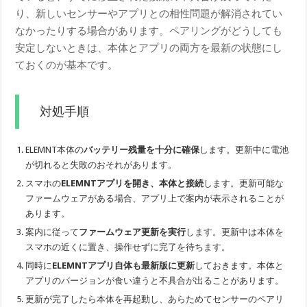
り、新しいセンサーやアプリとの相性問題が解消されてい
なかったりする場合があります。ペアリングがどうしても
安定しないときは、本体とアプリの両方を最新の状態にし
ておくのが基本です。
対処手順
ELEMNT本体の
バッテリー残量を十分に確保
します。更新中に電池
が切れると失敗のおそれがあります。
スマホの
ELEMNTアプリを開き、本体と接続
します。更新可能な
ファームウェアがある場合、アプリ上で案内が表示されることが
あります。
案内に従って
ファームウェア更新を実行
します。更新中は本体を
スマホの近くに置き、操作せずに完了を待ちます。
同時に
ELEMNTアプリ自体も最新版に更新
しておきます。本体と
アプリのバージョンが食い違うと不具合が出ることがあります。
更新が完了したら本体を再起動し、あらためてセンサーのペアリ