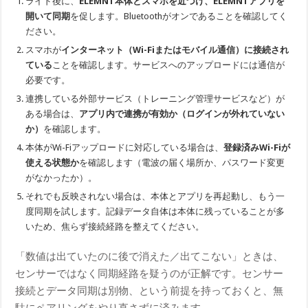
ライド後に、
ELEMNT本体とスマホを近づけ、ELEMNTアプリを
開いて同期
を促します。Bluetoothがオンであることを確認してく
ださい。
スマホが
インターネット（Wi-Fiまたはモバイル通信）に接続され
ている
ことを確認します。サービスへのアップロードには通信が
必要です。
連携している外部サービス（トレーニング管理サービスなど）が
ある場合は、
アプリ内で連携が有効か（ログインが外れていない
か）
を確認します。
本体がWi-Fiアップロードに対応している場合は、
登録済みWi-Fiが
使える状態か
を確認します（電波の届く場所か、パスワード変更
がなかったか）。
それでも反映されない場合は、本体とアプリを再起動し、もう一
度同期を試します。記録データ自体は本体に残っていることが多
いため、焦らず接続経路を整えてください。
「数値は出ていたのに後で消えた／出てこない」ときは、
センサーではなく同期経路を疑うのが正解です。センサー
接続とデータ同期は別物、という前提を持っておくと、無
駄にペアリングをやり直さずに済みます。