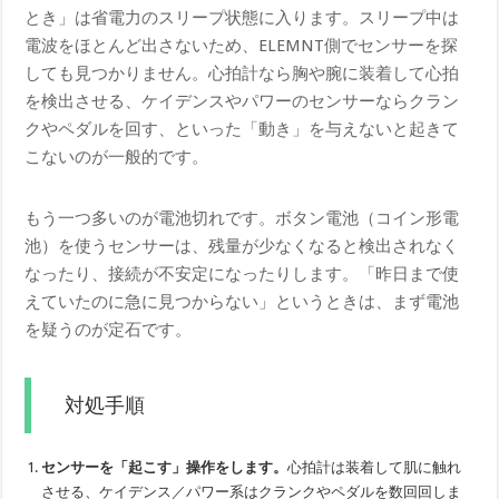
とき」は省電力のスリープ状態に入ります。スリープ中は
電波をほとんど出さないため、ELEMNT側でセンサーを探
しても見つかりません。心拍計なら胸や腕に装着して心拍
を検出させる、ケイデンスやパワーのセンサーならクラン
クやペダルを回す、といった「動き」を与えないと起きて
こないのが一般的です。
もう一つ多いのが電池切れです。ボタン電池（コイン形電
池）を使うセンサーは、残量が少なくなると検出されなく
なったり、接続が不安定になったりします。「昨日まで使
えていたのに急に見つからない」というときは、まず電池
を疑うのが定石です。
対処手順
センサーを「起こす」操作をします。
心拍計は装着して肌に触れ
させる、ケイデンス／パワー系はクランクやペダルを数回回しま