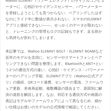
Wahoo ELEMNT（ワフー エレメント）のサイクルコンピュ
ーターに、心拍計やケイデンスセンサー、パワーメーター
を登録しようとしても見つからない、ペアリングしたはず
なのにライド中に数値が表示されない、スマホのELEMNT
アプリと接続できない——。せっかくのデータが取れない
と、トレーニングの管理もログの記録もできず、走る前か
ら気持ちが折れてしまいます。
本記事では、Wahoo ELEMNT BOLT・ELEMNT ROAMなど
近年のモデルを念頭に、センサーやスマートフォンとペア
リングできない問題を整理します。BluetoothとANT+とい
う2つの通信方式の違い、心拍計・ケイデンス・パワーメー
ターのペアリング手順、ELEMNTアプリ（Wahoo公式アプ
リ）の接続、QRコード連携、センサーの電池、ファームウ
ェア更新、本体再起動、複数機器の競合まで、原因別に解
決の道筋を解説します。なお、対応する通信方式や画面の
表記はモデルやファームウェアによって異なるため、細か
い仕様はお使いのモデルの公式情報で確認してください。