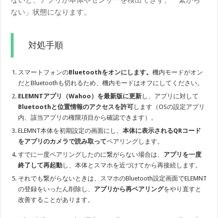
ない」状態になります。
対処手順
スマートフォンの
Bluetoothをオンにします。
機内モードがオン
だとBluetoothも切れるため、機内モードはオフにしてください。
ELEMNTアプリ（Wahoo）を最新版に更新
し、アプリに対して
Bluetoothと位置情報のアクセスを許可
します（OSの設定アプリ
内、該当アプリの権限項目から確認できます）。
ELEMNT本体を初期設定の画面にし、
本体に表示されるQRコード
をアプリのカメラで読み取って
ペアリングします。
すでに一度ペアリングしたのに繋がらない場合は、
アプリを一度
終了して再起動
し、本体とスマホを近づけてから再接続します。
それでも繋がらないときは、スマホのBluetooth設定画面でELEMNT
の登録をいったん削除し、
アプリから再ペアリング
をやり直すと
改善することがあります。