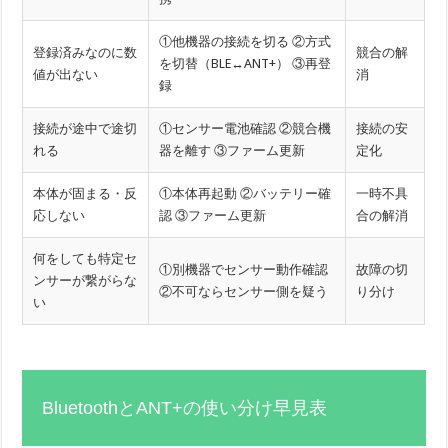
①他機器の接続を切る ②方式
登録済みなのに数
競合の解
を切替（BLE↔ANT+） ③再登
値が出ない
消
録
接続が途中で途切
①センサー電池確認 ②競合機
接続の安
れる
器を離す ③ファーム更新
定化
本体が固まる・反
①本体再起動 ②バッテリー確
一時不具
応しない
認 ③ファーム更新
合の解消
何をしても特定セ
①別機器でセンサー動作確認
故障の切
ンサーが繋がらな
②不可ならセンサー側を疑う
り分け
い
BluetoothとANT+の使い分け早見表