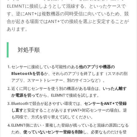
ELEMNTに接続しようとして混線する、といったケースで
す。逆にANT+は複数機器の同時受信に向いているため、競
合が起きる場面ではANT+での接続を選ぶと安定することが
あります。
対処手順
センサーに接続している可能性のある
他のアプリや機器の
Bluetoothを切る
か、それらのアプリを終了します（スマホの別
アプリ、スマートトレーナー、別のサイコンなど）。
近くに同じセンサーを使う別の機器がある場合は、
いったん離す
か電源を切って
から、ELEMNTで接続を試します。
Bluetoothで競合が起きやすい環境では、
センサーをANT+で登録
し直す
と安定することがあります(ANT+対応センサーの場合)。逆
も同様で、方式を切り替えて試してください。
ELEMNT側に古い・重複した登録が残っていると混線の原因になる
ため、
使っていないセンサー登録を削除
し、必要なものだけを登