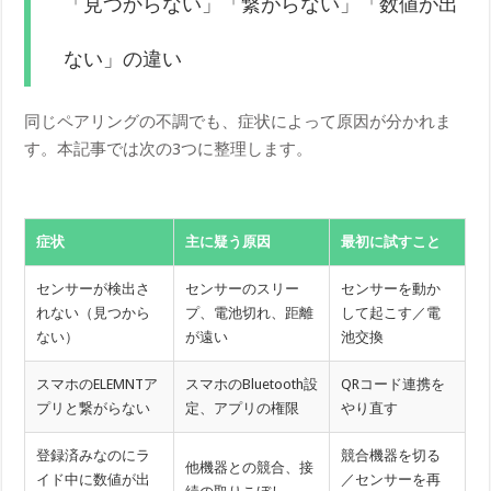
「見つからない」「繋がらない」「数値が出
ない」の違い
同じペアリングの不調でも、症状によって原因が分かれま
す。本記事では次の3つに整理します。
症状
主に疑う原因
最初に試すこと
センサーが検出さ
センサーのスリー
センサーを動か
れない（見つから
プ、電池切れ、距離
して起こす／電
ない）
が遠い
池交換
スマホのELEMNTア
スマホのBluetooth設
QRコード連携を
プリと繋がらない
定、アプリの権限
やり直す
登録済みなのにラ
競合機器を切る
他機器との競合、接
イド中に数値が出
／センサーを再