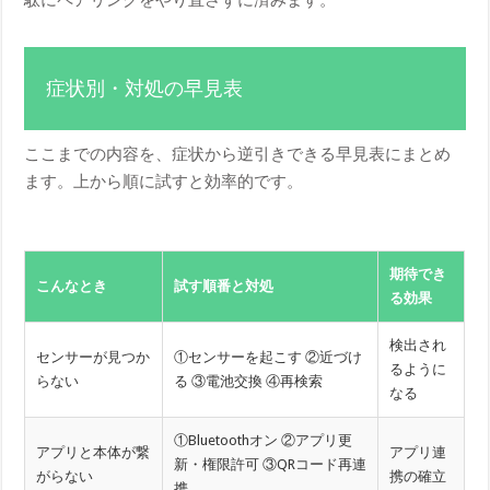
症状別・対処の早見表
ここまでの内容を、症状から逆引きできる早見表にまとめ
ます。上から順に試すと効率的です。
期待でき
こんなとき
試す順番と対処
る効果
検出され
センサーが見つか
①センサーを起こす ②近づけ
るように
らない
る ③電池交換 ④再検索
なる
①Bluetoothオン ②アプリ更
アプリと本体が繋
アプリ連
新・権限許可 ③QRコード再連
がらない
携の確立
携