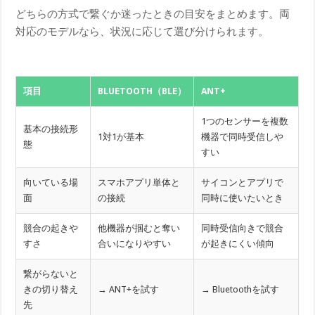
どちらの方式で繋ぐか迷ったときの目安をまとめます。両
対応のモデルなら、状況に応じて選び分けられます。
項目
BLUETOOTH（BLE）
ANT+
1つのセンサーを複数
基本の接続形
1対1が基本
機器で同時受信しや
態
すい
向いている場
スマホアプリ単体と
サイコンとアプリで
面
の接続
同時に使いたいとき
競合の起きや
他機器が掴むと奪い
同時受信向きで競合
すさ
合いになりやすい
が起きにくい傾向
繋がらないと
きの切り替え
→ ANT+を試す
→ Bluetoothを試す
先