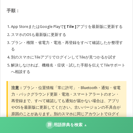
手順：
App StoreまたはGoogle Playで
[ Tile ]
アプリを最新版に更新する
スマホのOSも最新版に更新する
プラン・権限・省電力・電池・再登録をすべて確認したか整理す
る
別のスマホにTileアプリでログインしてTileが見つかるか試す
解決しなければ、機種名・症状・試した手順を伝えてTileサポート
へ相談する
注意：
プラン・位置情報「常に許可」・Bluetooth・通知・省電
力・バックグラウンド更新・電池・スマートアラートのオン・
再登録まで、すべて確認しても通知が届かない場合は、アプリ
やOSを最新版に更新してください。古いバージョンの不具合が
原因のことがあります。別のスマホに同じアカウントでログイ
ンしてTileが見つかるかを試すと、Tile本体の問題か、元のスマ
辞
用語辞典を検索
▲
ホの問題かを切り分けられます。これらをすべて行っても改善