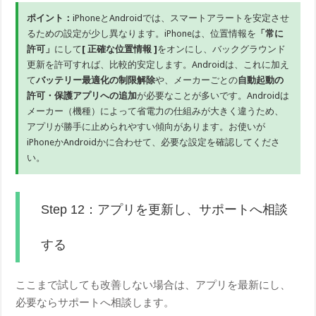
ポイント：
iPhoneとAndroidでは、スマートアラートを安定させ
るための設定が少し異なります。iPhoneは、位置情報を
「常に
許可」
にして
[ 正確な位置情報 ]
をオンにし、バックグラウンド
更新を許可すれば、比較的安定します。Androidは、これに加え
て
バッテリー最適化の制限解除
や、メーカーごとの
自動起動の
許可・保護アプリへの追加
が必要なことが多いです。Androidは
メーカー（機種）によって省電力の仕組みが大きく違うため、
アプリが勝手に止められやすい傾向があります。お使いが
iPhoneかAndroidかに合わせて、必要な設定を確認してくださ
い。
Step 12：アプリを更新し、サポートへ相談
する
ここまで試しても改善しない場合は、アプリを最新にし、
必要ならサポートへ相談します。