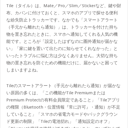
Tile（タイル）は、Mate／Pro／Slim／Stickerなど、鍵や財
布、カバンに付けておくと、スマホのアプリで探せる便利
な紛失防止トラッカーです。なかでも「スマートアラート
（手元から離れたら通知）」は、トラッカーを付けた持ち
物を置き忘れたときに、スマホへ通知してくれる人気の機
能です。ところが「設定したはずなのに圏外通知が届かな
い」「家に鍵を置いて出たのに知らせてくれなかった」と
いったトラブルに悩む方は少なくありません。大切な持ち
物の置き忘れを防ぐための機能だけに、届かないと困って
しまいますよね。
Tileのスマートアラート（手元から離れたら通知）が届かな
い原因の多くは、「この機能がTile Premiumまたは
Premium Protectの有料会員限定であること」「Tileアプリ
の権限（Bluetooth・位置情報『常に許可』・通知）が不足
していること」「スマホの省電力モードやバックグラウン
ド更新の制限」「Tileの電池切れ」「通知設定のオフ」