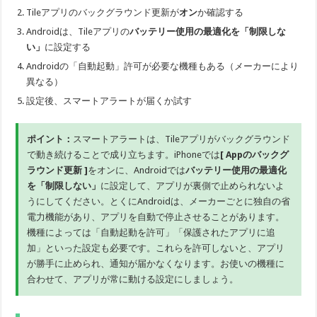
Tileアプリのバックグラウンド更新が
オン
か確認する
Androidは、Tileアプリの
バッテリー使用の最適化を「制限しな
い」
に設定する
Androidの「自動起動」許可が必要な機種もある（メーカーにより
異なる）
設定後、スマートアラートが届くか試す
ポイント：
スマートアラートは、Tileアプリがバックグラウンド
で動き続けることで成り立ちます。iPhoneでは
[ Appのバックグ
ラウンド更新 ]
をオンに、Androidでは
バッテリー使用の最適化
を「制限しない」
に設定して、アプリが裏側で止められないよ
うにしてください。とくにAndroidは、メーカーごとに独自の省
電力機能があり、アプリを自動で停止させることがあります。
機種によっては「自動起動を許可」「保護されたアプリに追
加」といった設定も必要です。これらを許可しないと、アプリ
が勝手に止められ、通知が届かなくなります。お使いの機種に
合わせて、アプリが常に動ける設定にしましょう。