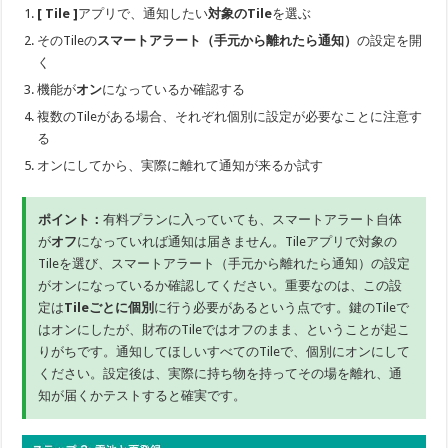
[ Tile ]
アプリで、通知したい
対象のTile
を選ぶ
そのTileの
スマートアラート（手元から離れたら通知）
の設定を開
く
機能が
オン
になっているか確認する
複数のTileがある場合、それぞれ個別に設定が必要なことに注意す
る
オンにしてから、実際に離れて通知が来るか試す
ポイント：
有料プランに入っていても、スマートアラート自体
が
オフ
になっていれば通知は届きません。Tileアプリで対象の
Tileを選び、スマートアラート（手元から離れたら通知）の設定
がオンになっているか確認してください。重要なのは、この設
定は
Tileごとに個別
に行う必要があるという点です。鍵のTileで
はオンにしたが、財布のTileではオフのまま、ということが起こ
りがちです。通知してほしいすべてのTileで、個別にオンにして
ください。設定後は、実際に持ち物を持ってその場を離れ、通
知が届くかテストすると確実です。