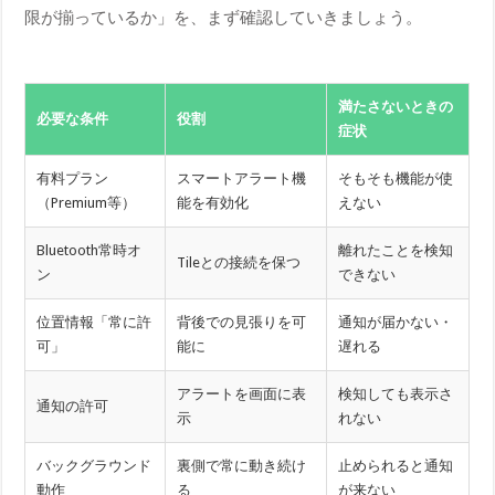
限が揃っているか」を、まず確認していきましょう。
満たさないときの
必要な条件
役割
症状
有料プラン
スマートアラート機
そもそも機能が使
（Premium等）
能を有効化
えない
Bluetooth常時オ
離れたことを検知
Tileとの接続を保つ
ン
できない
位置情報「常に許
背後での見張りを可
通知が届かない・
可」
能に
遅れる
アラートを画面に表
検知しても表示さ
通知の許可
示
れない
バックグラウンド
裏側で常に動き続け
止められると通知
動作
る
が来ない