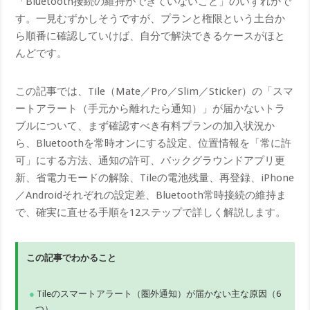
「Bluetooth接続の維持ができていないこと」のいずれかで
す。一見むずかしそうですが、プランと権限という土台か
ら順番に確認していけば、自分で解決できるケースがほと
んどです。
この記事では、Tile（Mate／Pro／Slim／Sticker）の「スマ
ートアラート（手元から離れたら通知）」が届かないトラ
ブルについて、まず確認すべき有料プランの加入状況か
ら、Bluetoothを常時オンにする設定、位置情報を「常に許
可」にする方法、通知の許可、バックグラウンドアプリ更
新、省電力モードの解除、Tileの電池残量、再登録、iPhone
／Androidそれぞれの設定差、Bluetooth常時接続の維持ま
で、確実に直せる手順を12ステップで詳しく解説します。
この記事でわかること
Tileのスマートアラート（圏外通知）が届かない主な原因（6
つ）