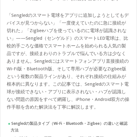
「Sengledのスマート電球をアプリに追加しようとしてもデ
バイスが見つからない」「一度使えていたのに急に接続が
切れた」「Zigbeeハブを使っているのに電球が認識されな
い」——Sengled（センゲルド）のスマートLED電球は、比
較的手ごろな価格でスマートホームを始められる人気の製
品ですが、接続まわりのトラブルで悩んでいる方は少なく
ありません。Sengledにはスマートフォンアプリ直接接続の
Wi-Fi版・Bluetooth版、そして専用ハブが必要なZigbee版
という複数の製品ラインがあり、それぞれ接続の仕組みが
根本的に異なります。この記事では、Sengledのスマート電
球が接続できない・アプリに表示されない・ハブが認識し
ない問題の原因をすべて網羅し、iPhone・Android双方の操
作手順を含めた解決法を丁寧に解説します。
Sengledの製品タイプ（Wi-Fi・Bluetooth・Zigbee）の違いと確認
方法