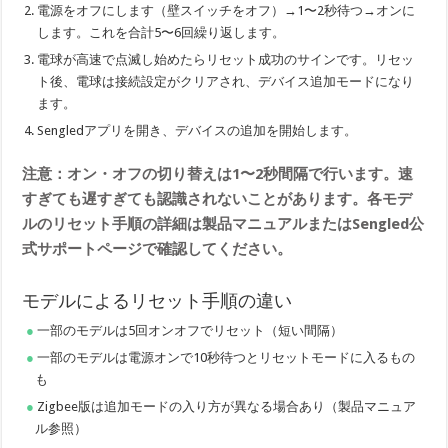
電源をオフにします（壁スイッチをオフ）→1〜2秒待つ→オンに
します。これを合計5〜6回繰り返します。
電球が高速で点滅し始めたらリセット成功のサインです。リセッ
ト後、電球は接続設定がクリアされ、デバイス追加モードになり
ます。
Sengledアプリを開き、デバイスの追加を開始します。
注意：オン・オフの切り替えは1〜2秒間隔で行います。速
すぎても遅すぎても認識されないことがあります。各モデ
ルのリセット手順の詳細は製品マニュアルまたはSengled公
式サポートページで確認してください。
モデルによるリセット手順の違い
一部のモデルは5回オンオフでリセット（短い間隔）
一部のモデルは電源オンで10秒待つとリセットモードに入るもの
も
Zigbee版は追加モードの入り方が異なる場合あり（製品マニュア
ル参照）