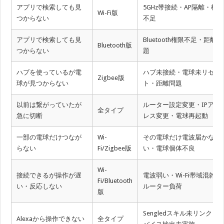
アプリで検索しても見
5GHz帯接続・AP隔離・権
Wi-Fi版
つからない
不足
アプリで検索しても見
Bluetooth権限不足・距離問
Bluetooth版
つからない
題
ハブを使っているが電
ハブ未接続・電球未リセッ
Zigbee版
球が見つからない
ト・距離問題
以前は繋がっていたが
ルーター設定変更・IPアド
全タイプ
急に切断
レス変更・電球再起動
一部の電球だけつなが
Wi-
その電球だけ電波届かな
らない
Fi/Zigbee版
い・電球個体不良
Wi-
接続できるが操作が遅
電波弱い・Wi-Fi帯域混雑・
Fi/Bluetooth
い・反応しない
ルーター負荷
版
Sengledスキル未リンク・
Alexaから操作できない
全タイプ