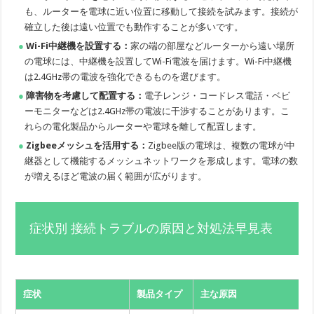
も、ルーターを電球に近い位置に移動して接続を試みます。接続が
確立した後は遠い位置でも動作することが多いです。
Wi-Fi中継機を設置する：
家の端の部屋などルーターから遠い場所
の電球には、中継機を設置してWi-Fi電波を届けます。Wi-Fi中継機
は2.4GHz帯の電波を強化できるものを選びます。
障害物を考慮して配置する：
電子レンジ・コードレス電話・ベビ
ーモニターなどは2.4GHz帯の電波に干渉することがあります。こ
れらの電化製品からルーターや電球を離して配置します。
Zigbeeメッシュを活用する：
Zigbee版の電球は、複数の電球が中
継器として機能するメッシュネットワークを形成します。電球の数
が増えるほど電波の届く範囲が広がります。
症状別 接続トラブルの原因と対処法早見表
症状
製品タイプ
主な原因