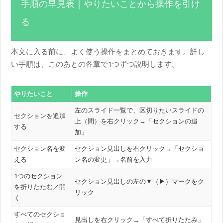
手順の早見表｜やりたいことから操作を引け
る
本文に入る前に、よく使う操作をまとめておきます。詳し
い手順は、このあとの各章で1つずつ説明します。
やりたいこと
操作
左のスライド一覧で、区切りたいスライドの
セクションを追加
上（間）を右クリック→「セクションの追
する
加」
セクション名を変
セクション見出しを右クリック→「セクショ
える
ン名の変更」→名前を入力
1つのセクション
セクション見出しの左の▼（▶）マークをク
を折りたたむ／開
リック
く
すべてのセクショ
見出しを右クリック→「すべて折りたたみ」