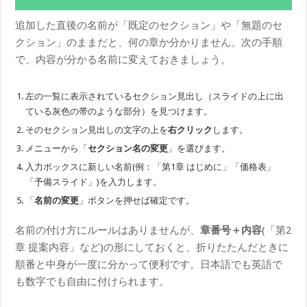
追加した直後の名前が「既定のセクション」や「無題のセ
クション」のままだと、何の章か分かりません。次の手順
で、内容が分かる名前に変えておきましょう。
左の一覧に表示されているセクション見出し（スライドの上に出
ている灰色の帯のような部分）を見つけます。
そのセクション見出しの文字の上を
右クリック
します。
メニューから「
セクション名の変更
」を選びます。
入力ボックスに新しい名前(例：「第1章 はじめに」「価格表」
「予備スライド」)を入力します。
「
名前の変更
」ボタンを押せば確定です。
名前の付け方にルールはありませんが、
章番号＋内容
(「第2
章 提案内容」など)の形にしておくと、折りたたんだときに
順番と中身が一度に分かって便利です。日本語でも英語で
も数字でも自由に付けられます。