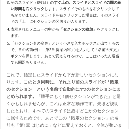
そのスライド（8枚目）の
すぐ上の、スライドとスライドの間の細
い隙間を右クリック
します。スライドそのものを右クリックして
もかまいません。スライドを右クリックした場合は、そのスライ
ドの「上」にセクションの区切りが入ります。
表示されたメニューの中から「
セクションの追加
」をクリックし
ます。
「セクション名の変更」という小さな入力ボックスが出てくるの
で、章の名前(例：「第2章 提案内容」)を入力して「名前の変更」
ボタンを押します。あとで変えられるので、ここはいったん適当
でも問題ありません。
これで、指定したスライドから下が新しいセクションにな
ります。
このとき同時に、それより前のスライドが「既定
のセクション」という名前で自動的に1つのセクションにま
とめられます。
「勝手にもう1個セクションができた」と驚
くかもしれませんが、これは正常な動作です。先ほど説明
したとおり、すべてのスライドは必ずどこかのセクション
に属するためです。あとでこの「既定のセクション」の名
前も「第1章 はじめに」などに変えておくと、全体が整いま