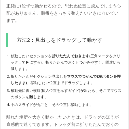
正確に1段ずつ動かせるので、思わぬ位置に飛んでしまう心
配がありません。順番をきっちり整えたいときに向いてい
ます。
方法2：見出しをドラッグして動かす
移動したいセクションを
折りたたんでおきます
(三角マークをクリ
ックして▶にする)。折りたたんでおくとつかみやすく、間違いも
減ります。
折りたたんだセクション見出しを
マウスでつかんで(左ボタンを押
したまま)
、移動したい位置までドラッグします。
移動先に青い横線(挿入位置を示すガイド)が出たら、そこでマウス
のボタンを
離します
。
中のスライドが丸ごと、その位置に移動します。
離れた場所へ大きく動かしたいときは、ドラッグのほうが
直感的で速くできます。ドラッグ前に折りたたんでおくの