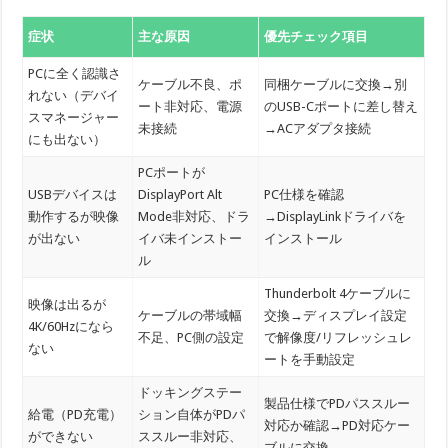
症状
主な原因
優先チェック項目
PCに全く認識さ
ケーブル不良、ポ
同梱ケーブルに交換→別
れない（デバイ
ート非対応、電源
のUSB-Cポートに差し替え
スマネージャー
未接続
→ACアダプタ接続
にも出ない）
PCポートが
USBデバイスは
DisplayPort Alt
PC仕様を確認
動作するが映像
Mode非対応、ドラ
→DisplayLinkドライバを
が出ない
イバ未インストー
インストール
ル
Thunderbolt 4ケーブルに
映像は出るが
ケーブルの帯域幅
交換→ディスプレイ設定
4K/60Hzになら
不足、PC側の設定
で解像度/リフレッシュレ
ない
ートを手動設定
ドッキングステー
製品仕様でPDパススルー
給電（PD充電）
ション自体がPDパ
対応か確認→PD対応ケー
ができない
ススルー非対応、
ブルに交換