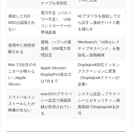
ケーブル非対応
電力不足（バスパ
接続したSSD・
ACアダプタを接続してか
ワー不足）、USB
HDDが認識され
ら試す→接続デバイス数
コントローラーの
ない
を減らす
帯域超過
過熱、ハブへの過
Windowsの「USBセレク
使用中に突然切
負荷、USB電力管
ティブサスペンド」を無
断される
理設定
効化→放熱確保
Macで2台目のモ
DisplayLink対応ドッキン
Apple Siliconの
ニターが映らな
グステーションに変更
DisplayPort直出力
い（Apple
（DisplayLinkドライバが
は1台まで
Silicon）
必要）
macOSのプライバ
システム設定→プライバ
ドライバをイン
シー設定で画面収
シーとセキュリティ→画
ストールしたが
録が拒否されてい
面収録でDisplayLinkを許
映像が出ない
る
可