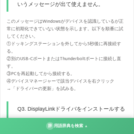
いうメッセージが出て使えません。
このメッセージはWindowsがデバイスを認識しているが正
常に初期化できていない状態を示します。以下を順番に試
してください。
①ドッキングステーションを外してから5秒後に再接続す
る。
②別のUSB-CポートまたはThunderboltポートに接続し直
す。
③PCを再起動してから接続する。
④デバイスマネージャーで該当デバイスを右クリック
→「ドライバーの更新」を試みる。
Q3. DisplayLinkドライバをインストールする
とゲームのパフォーマンスが下がりますか？
辞
用語辞典を検索
▲