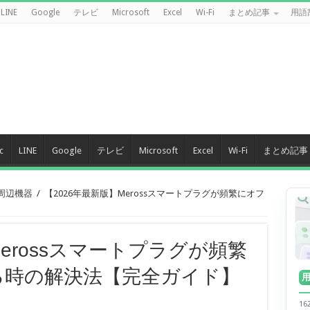
LINE
Google
テレビ
Microsoft
Excel
Wi-Fi
まとめ記事
用語
c
LINE
Google
テレビ
Microsoft
Excel
Wi-Fi
まとめ記事
 周辺機器
/
【2026年最新版】Merossスマートプラグが頻繁にオフ
Merossスマートプラグが頻繁
る時の解決法【完全ガイド】
1