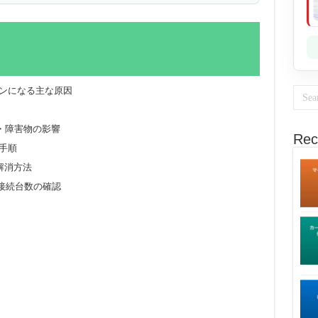
インになる主な原因
・障害物の影響
Rec
グ手順
解消方法
接続台数の確認