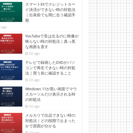
スマートEXでクレジットカー
ド決済ができない時の対処法
｜出発前でも間に合う確認手
順
 ago
YouTubeで音は出るのに映像が
映らない時の対処法｜真っ黒
な画面を直す
2日 ago
テレビで録画したDVDがパソ
コンで再生できない時の対処
法｜買う前に確認すること
2日 ago
Windows 11が黒い画面でマウ
スカーソルだけ表示される時
の対処法
2日 ago
メルカリで出品できない時の
対処法｜どの段階で止まった
かで原因が分かる
2日 ago