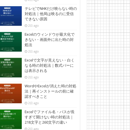
テレビでNHKだけ映らない時の
対処法｜他局は映るのに受信
できない原因
2日 ago
Excelのウィンドウが最大化で
きない・画面外に出た時の対
処法
2日 ago
Excelで文字が見えない・白く
なる時の対処法｜数式バーに
は表示される
2日 ago
WordやExcelが消えた時の対処
法｜再インストールの前に確
認すべきこと
2日 ago
Excelでファイル名・パスが長
すぎて開けない時の対処法｜
218文字と260文字の違い
2日 ago