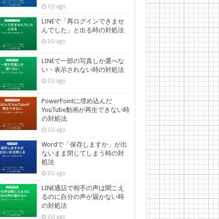
1日 ago
LINEで「再ログインできませ
んでした」と出る時の対処法
2日 ago
LINEで一部の写真しか選べな
い・表示されない時の対処法
2日 ago
PowerPointに埋め込んだ
YouTube動画が再生できない時
の対処法
2日 ago
Wordで「保存しますか」が出
ないまま閉じてしまう時の対
処法
2日 ago
LINE通話で相手の声は聞こえ
るのに自分の声が届かない時
の対処法
2日 ago