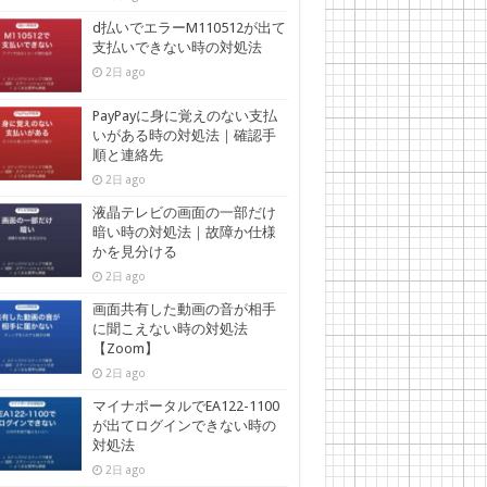
d払いでエラーM110512が出て
支払いできない時の対処法
2日 ago
PayPayに身に覚えのない支払
いがある時の対処法｜確認手
順と連絡先
2日 ago
液晶テレビの画面の一部だけ
暗い時の対処法｜故障か仕様
かを見分ける
2日 ago
画面共有した動画の音が相手
に聞こえない時の対処法
【Zoom】
2日 ago
マイナポータルでEA122-1100
が出てログインできない時の
対処法
2日 ago