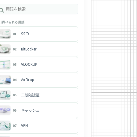
く調べられる用語
SSID
01
BitLocker
02
VLOOKUP
03
AirDrop
04
二段階認証
05
キャッシュ
06
VPN
07