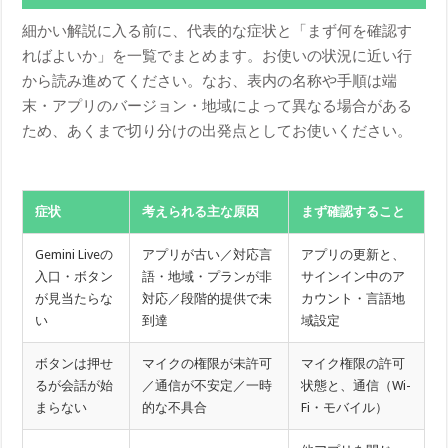
細かい解説に入る前に、代表的な症状と「まず何を確認す
ればよいか」を一覧でまとめます。お使いの状況に近い行
から読み進めてください。なお、表内の名称や手順は端
末・アプリのバージョン・地域によって異なる場合がある
ため、あくまで切り分けの出発点としてお使いください。
症状
考えられる主な原因
まず確認すること
Gemini Liveの
アプリが古い／対応言
アプリの更新と、
入口・ボタン
語・地域・プランが非
サインイン中のア
が見当たらな
対応／段階的提供で未
カウント・言語地
い
到達
域設定
ボタンは押せ
マイクの権限が未許可
マイク権限の許可
るが会話が始
／通信が不安定／一時
状態と、通信（Wi-
まらない
的な不具合
Fi・モバイル）