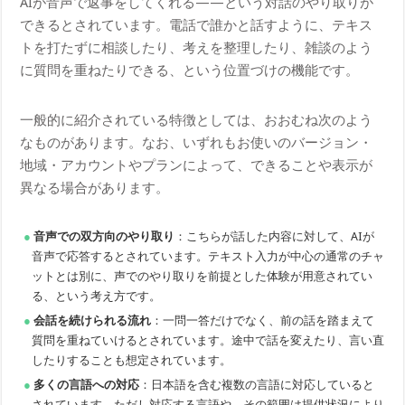
AIが音声で返事をしてくれる——という対話のやり取りが
できるとされています。電話で誰かと話すように、テキス
トを打たずに相談したり、考えを整理したり、雑談のよう
に質問を重ねたりできる、という位置づけの機能です。
一般的に紹介されている特徴としては、おおむね次のよう
なものがあります。なお、いずれもお使いのバージョン・
地域・アカウントやプランによって、できることや表示が
異なる場合があります。
音声での双方向のやり取り
：こちらが話した内容に対して、AIが
音声で応答するとされています。テキスト入力が中心の通常のチャ
ットとは別に、声でのやり取りを前提とした体験が用意されてい
る、という考え方です。
会話を続けられる流れ
：一問一答だけでなく、前の話を踏まえて
質問を重ねていけるとされています。途中で話を変えたり、言い直
したりすることも想定されています。
多くの言語への対応
：日本語を含む複数の言語に対応していると
されています。ただし対応する言語や、その範囲は提供状況により