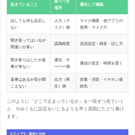
疑うべき
起きていること
優先して確認
場所
話しても何も反応し
入力（マ
マイク権限・他アプリの
ない
イク）側
使用・マイク穴
聞き取ってはいるが
認識精度
言語設定・雑音・話し方
間違いが多い
聞き取りはしたが返
通信・サ
通信の安定・時間を置く
事が来ない
ーバー側
返事はあるが音が聞
出力（再
音量・消音・イヤホン接
こえない
生）側
続先
このように「どこで止まっているか」を一段ずつ見ていく
と、やみくもに設定をいじるよりも早く原因にたどり着け
ます。