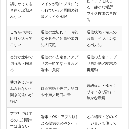
他アプリを閉じ
話しかけても
マイクが別アプリに使
る・静かな場所・
音声が認識さ
われている／周囲の雑
マイク権限の再確
れない
音／マイク権限
認
こちらの声に
通信の途切れ／一時的
通信状態・端末の
応答が返って
な不具合／音量や出力
音量・イヤホンな
こない
先の問題
ど出力先
会話が途中で
通信の不安定さ／アプ
通信の安定／アプ
切れる・固ま
リの一時的な不具合／
リ再起動／端末の
る
端末の負荷
再起動
受け答えが噛
言語設定・ゆっく
み合わない・
対応言語の設定／早口
りはっきり話す・
聞き間違いが
や小声／周囲の音
静かな環境
多い
アプリでは出
端末・OS・アプリ版に
どの端末・どのバ
るのに別端末
よる提供状況やタイミ
ージョンで使って
では出ない