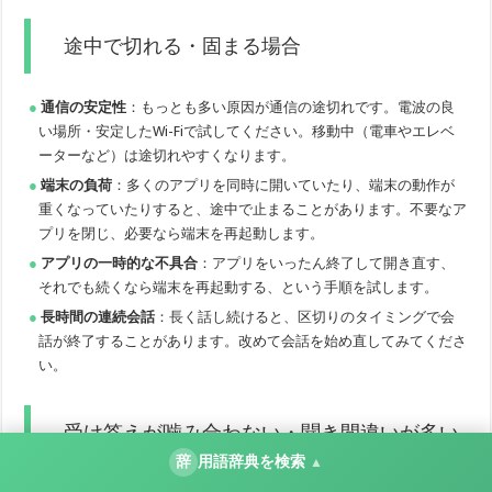
途中で切れる・固まる場合
通信の安定性
：もっとも多い原因が通信の途切れです。電波の良
い場所・安定したWi-Fiで試してください。移動中（電車やエレベ
ーターなど）は途切れやすくなります。
端末の負荷
：多くのアプリを同時に開いていたり、端末の動作が
重くなっていたりすると、途中で止まることがあります。不要なア
プリを閉じ、必要なら端末を再起動します。
アプリの一時的な不具合
：アプリをいったん終了して開き直す、
それでも続くなら端末を再起動する、という手順を試します。
長時間の連続会話
：長く話し続けると、区切りのタイミングで会
話が終了することがあります。改めて会話を始め直してみてくださ
い。
受け答えが噛み合わない・聞き間違いが多い
辞
用語辞典を検索
▲
場合