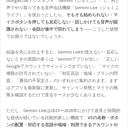
GoogleのAIアシスタント「Gemini（ジェミニ）」で、AIと
声でやり取りできる音声会話機能「Gemini Live（ジェミニ
ライブ）」を使おうとしたら、
そもそも始められない・マ
イクボタンを押しても反応しない・話しかけても音声が認
識されない・会話が途中で切れてしまう
——こうした状態
でお困りではないでしょうか。
結論を先にお伝えすると、Gemini Liveが使えない・反応し
ないときの原因の多くは「Geminiアプリが古い」「正しい
Googleアカウントでサインインできていない」「マイクの
権限が許可されていない」「対応言語・地域・プランの問
題」「通信の不安定さ」のいずれかに集約されます。まず
はアプリを最新版に更新し、サインイン状態とマイクの権
限を確認するだけで直るケースが少なくありません。
ただし、Gemini Liveは2025〜2026年にかけて改良と段階的
な提供が続いている比較的新しい機能で、
UIの名称・ボタ
ンの配置・対応する言語や地域・利用できるアカウントや