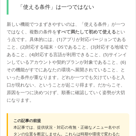
「使える条件」は一つではない
新しい機能でつまずきやすいのは、「使える条件」が一つ
ではなく、複数の条件を
すべて満たして初めて使える
とい
う点です。具体的には、(1)アプリが対応バージョンである
こと、(2)対応する端末・OSであること、(3)対応する地域で
あること、(4)対応する言語が利用できること、(5)サインイ
ンしているアカウントや契約プランが対象であること、(6)
その機能がすでにあなたの環境へ展開されていること、と
いった条件が重なります。どれか一つでも欠けていると入
口が現れない、ということが起こり得ます。だからこそ、
原因を一つに決めつけず、順番に確認していく姿勢が大切
になります。
この記事の前提
本記事では、提供状況・対応の有無・正確なメニュー名やボ
タンの位置を断定しません。これらは時期や環境で変わるた