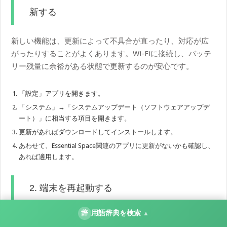
新する
新しい機能は、更新によって不具合が直ったり、対応が広
がったりすることがよくあります。Wi-Fiに接続し、バッテ
リー残量に余裕がある状態で更新するのが安心です。
「設定」アプリを開きます。
「システム」→「システムアップデート（ソフトウェアアップデ
ート）」に相当する項目を開きます。
更新があればダウンロードしてインストールします。
あわせて、Essential Space関連のアプリに更新がないかも確認し、
あれば適用します。
2. 端末を再起動する
辞
用語辞典を検索
▲
再起動は、一時的な不具合をクリアするもっとも手軽で効