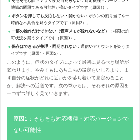
そもそも項目・アプリが見当たらない
：対応機種・バージョン・
地域の問題である可能性が高いタイプです（原因1）。
ボタンを押しても反応しない・開かない
：ボタンの割り当てや一
時的な不具合を疑うタイプです（原因2）。
一部の操作だけできない（音声メモが録れないなど）
：権限の許
可状況を疑うタイプです（原因3）。
保存はできるが整理・同期されない
：通信やアカウントを疑うタ
イプです（原因4・原因5）。
このように、症状のタイプによって最初に見るべき場所が
変わります。やみくもにあちこちの設定をいじるより、ま
ず自分の症状がどれに近いかを落ち着いて見定めること
が、解決への近道です。次の章からは、それぞれの原因を
一つずつ詳しく見ていきます。
原因1：そもそも対応機種・対応バージョンで
ない可能性