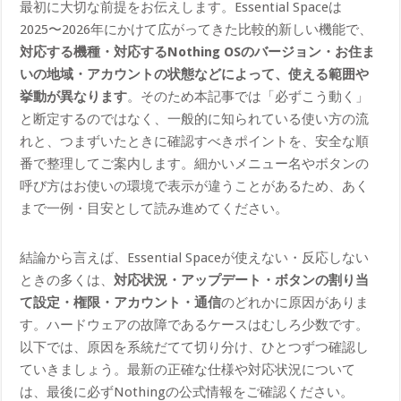
最初に大切な前提をお伝えします。Essential Spaceは
2025〜2026年にかけて広がってきた比較的新しい機能で、
対応する機種・対応するNothing OSのバージョン・お住ま
いの地域・アカウントの状態などによって、使える範囲や
挙動が異なります
。そのため本記事では「必ずこう動く」
と断定するのではなく、一般的に知られている使い方の流
れと、つまずいたときに確認すべきポイントを、安全な順
番で整理してご案内します。細かいメニュー名やボタンの
呼び方はお使いの環境で表示が違うことがあるため、あく
まで一例・目安として読み進めてください。
結論から言えば、Essential Spaceが使えない・反応しない
ときの多くは、
対応状況・アップデート・ボタンの割り当
て設定・権限・アカウント・通信
のどれかに原因がありま
す。ハードウェアの故障であるケースはむしろ少数です。
以下では、原因を系統だてて切り分け、ひとつずつ確認し
ていきましょう。最新の正確な仕様や対応状況について
は、最後に必ずNothingの公式情報をご確認ください。