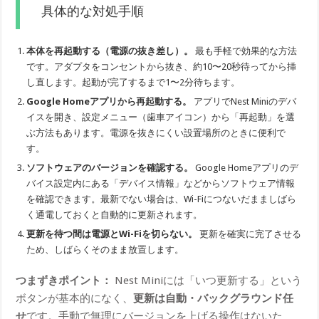
具体的な対処手順
本体を再起動する（電源の抜き差し）。
最も手軽で効果的な方法
です。アダプタをコンセントから抜き、約10〜20秒待ってから挿
し直します。起動が完了するまで1〜2分待ちます。
Google Homeアプリから再起動する。
アプリでNest Miniのデバ
イスを開き、設定メニュー（歯車アイコン）から「再起動」を選
ぶ方法もあります。電源を抜きにくい設置場所のときに便利で
す。
ソフトウェアのバージョンを確認する。
Google Homeアプリのデ
バイス設定内にある「デバイス情報」などからソフトウェア情報
を確認できます。最新でない場合は、Wi-Fiにつないだまましばら
く通電しておくと自動的に更新されます。
更新を待つ間は電源とWi-Fiを切らない。
更新を確実に完了させる
ため、しばらくそのまま放置します。
つまずきポイント：
Nest Miniには「いつ更新する」という
ボタンが基本的になく、
更新は自動・バックグラウンド任
せ
です。手動で無理にバージョンを上げる操作はないた