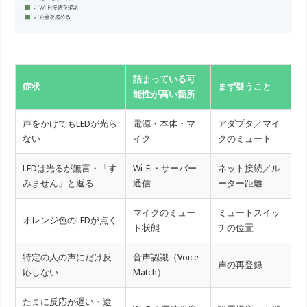
詰まっている可
症状
まず疑うこと
能性が高い箇所
声をかけてもLEDが光ら
電源・本体・マ
アダプタ／マイ
ない
イク
クのミュート
LEDは光るが無言・「す
Wi-Fi・サーバー
ネット接続／ル
みません」と返る
通信
ーター距離
マイクのミュー
ミュートスイッ
オレンジ色のLEDが点く
ト状態
チの位置
特定の人の声にだけ反
音声認識（Voice
声の再登録
応しない
Match）
たまに反応が遅い・途