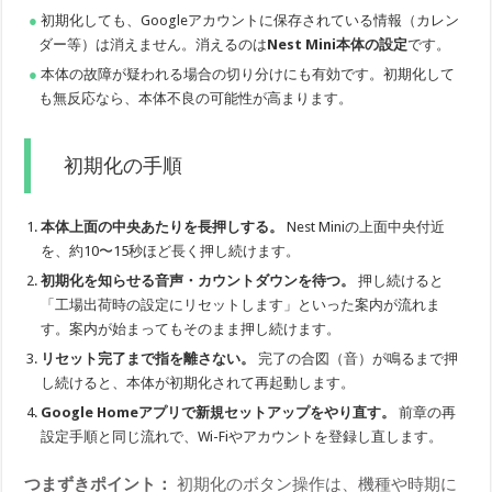
初期化しても、Googleアカウントに保存されている情報（カレン
ダー等）は消えません。消えるのは
Nest Mini本体の設定
です。
本体の故障が疑われる場合の切り分けにも有効です。初期化して
も無反応なら、本体不良の可能性が高まります。
初期化の手順
本体上面の中央あたりを長押しする。
Nest Miniの上面中央付近
を、約10〜15秒ほど長く押し続けます。
初期化を知らせる音声・カウントダウンを待つ。
押し続けると
「工場出荷時の設定にリセットします」といった案内が流れま
す。案内が始まってもそのまま押し続けます。
リセット完了まで指を離さない。
完了の合図（音）が鳴るまで押
し続けると、本体が初期化されて再起動します。
Google Homeアプリで新規セットアップをやり直す。
前章の再
設定手順と同じ流れで、Wi-Fiやアカウントを登録し直します。
つまずきポイント：
初期化のボタン操作は、機種や時期に