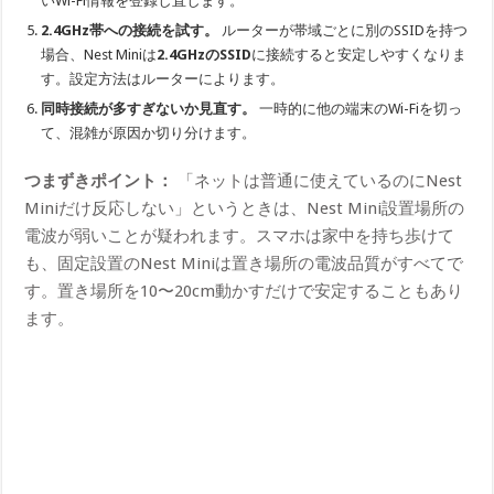
いWi-Fi情報を登録し直します。
2.4GHz帯への接続を試す。
ルーターが帯域ごとに別のSSIDを持つ
場合、Nest Miniは
2.4GHzのSSID
に接続すると安定しやすくなりま
す。設定方法はルーターによります。
同時接続が多すぎないか見直す。
一時的に他の端末のWi-Fiを切っ
て、混雑が原因か切り分けます。
つまずきポイント：
「ネットは普通に使えているのにNest
Miniだけ反応しない」というときは、Nest Mini設置場所の
電波が弱いことが疑われます。スマホは家中を持ち歩けて
も、固定設置のNest Miniは置き場所の電波品質がすべてで
す。置き場所を10〜20cm動かすだけで安定することもあり
ます。