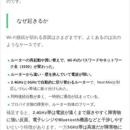
のです。
なぜ起きるか
Wi-Fi接続が切れる原因はさまざまです。よくあるのは次の
ようなケースです。
ルーターの再起動や買い替えで、Wi-Fiのパスワードやネットワー
ク名（SSID）が変わった。
ルーターから遠い・壁を挟んでいて電波が弱い。
2.4GHzと5GHzで自動的に切り替わるルーター
で、Nest Miniが対
応しづらい帯域に振り分けられた。
同時接続台数が多く、一時的に通信が詰まっている。
プロバイダ側の障害や、ルーター自体のフリーズ。
補足すると、
2.4GHz帯は電波が遠くまで届きやすく障害物
に強い反面、電子レンジやBluetooth機器などと干渉しやす
い
という特徴があります。一方
5GHz帯は高速だが障害物に