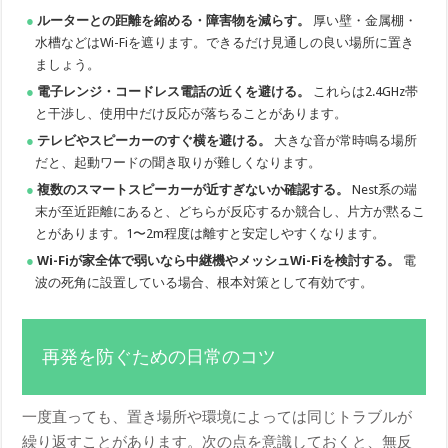
ルーターとの距離を縮める・障害物を減らす。
厚い壁・金属棚・
水槽などはWi-Fiを遮ります。できるだけ見通しの良い場所に置き
ましょう。
電子レンジ・コードレス電話の近くを避ける。
これらは2.4GHz帯
と干渉し、使用中だけ反応が落ちることがあります。
テレビやスピーカーのすぐ横を避ける。
大きな音が常時鳴る場所
だと、起動ワードの聞き取りが難しくなります。
複数のスマートスピーカーが近すぎないか確認する。
Nest系の端
末が至近距離にあると、どちらが反応するか競合し、片方が黙るこ
とがあります。1〜2m程度は離すと安定しやすくなります。
Wi-Fiが家全体で弱いなら中継機やメッシュWi-Fiを検討する。
電
波の死角に設置している場合、根本対策として有効です。
再発を防ぐための日常のコツ
一度直っても、置き場所や環境によっては同じトラブルが
繰り返すことがあります。次の点を意識しておくと、無反