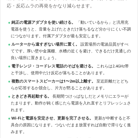
応・反応ムラの再発をかなり減らせます。
純正の電源アダプタを使い続ける。
「動いているから」と汎用充
電器を使うと、音量を上げたときだけ落ちるなど分かりにくい不調
につながります。付属アダプタが最も安定します。
ルーターから遠すぎない場所に置く。
設置場所の電波品質がすべ
てです。厚い壁や金属棚、水槽の近くを避け、できるだけ見通しの
良い場所に置きましょう。
電子レンジ・コードレス電話のそばを避ける。
これらは2.4GHz帯
と干渉し、使用中だけ反応が落ちることがあります。
複数のスマートスピーカーは1〜2m以上離す。
至近距離だとどち
らが応答するか競合し、片方が黙ることがあります。
ときどき再起動する。
長期間つけっぱなしだとメモリにエラーが
たまります。動作が鈍く感じたら電源を入れ直すとリフレッシュさ
れます。
Wi-Fiと電源を安定させ、更新を完了させる。
更新が中断すると不
具合の原因になります。つないだまま放置すれば自動で滞りなく進
みます。