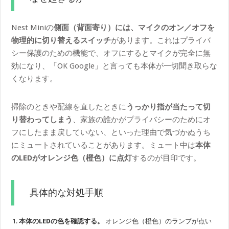
Nest Miniの
側面（背面寄り）には、マイクのオン／オフを
物理的に切り替えるスイッチ
があります。これはプライバ
シー保護のための機能で、オフにするとマイクが完全に無
効になり、「OK Google」と言っても本体が一切聞き取らな
くなります。
掃除のときや配線を直したときに
うっかり指が当たって切
り替わってしまう
、家族の誰かがプライバシーのためにオ
フにしたまま戻していない、といった理由で気づかぬうち
にミュートされていることがあります。ミュート中は
本体
のLEDがオレンジ色（橙色）に点灯
するのが目印です。
具体的な対処手順
本体のLEDの色を確認する。
オレンジ色（橙色）のランプが点い