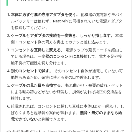
本体に必ず付属の専用アダプタを使う。
他機器の充電器やモバイ
ルバッテリーは使わず、Nest Miniに同梱されていた電源アダプタ
を接続してください。
ケーブルとアダプタの接続を一度抜き、しっかり挿し直す。
本体
側・コンセント側の両方を奥までカチッと差し込みます。
コンセントを直挿しに変える。
電源タップや延長コードを経由し
ている場合は、一度
壁のコンセントに直接
挿して、電力不足や接
触不良の可能性を切り分けます。
別のコンセントで試す。
そのコンセント自体が通電していない可
能性もあるため、確実に使える別の口で確認します。
ケーブルの見た目を点検する。
折れ曲がり・被覆の破れ・ペット
による噛み跡などがないか確認し、損傷があれば純正の交換品を
検討します。
給電されれば、コンセントに挿した直後に本体LEDが一瞬光り、し
ばらくすると起動音や案内が流れます。
無音・無灯のままなら給
電できていない
と判断できます。
つまずきポイント：
Nest MiniのケーブルはUSB-Cに見えて