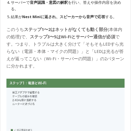
サーバーで
音声認識・意図の解釈
を行い、答えや操作内容を決め
る。
結果が
Nest Miniに返され、スピーカーから音声で応答
する。
このうち
ステップ1〜2はネットがなくても動く部分
(本体内
の処理)で、
ステップ3〜5はWi-Fiとサーバー通信が必須
で
す。つまり、トラブルは大きく分けて「そもそもLEDすら光
らない（電源・本体・マイクの問題）」と「LEDは光るが答
えが返ってこない（Wi-Fi・サーバーの問題）」の2パターン
に分かれます。