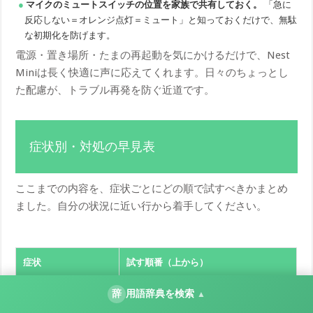
マイクのミュートスイッチの位置を家族で共有しておく。
「急に
反応しない＝オレンジ点灯＝ミュート」と知っておくだけで、無駄
な初期化を防げます。
電源・置き場所・たまの再起動を気にかけるだけで、Nest
Miniは長く快適に声に応えてくれます。日々のちょっとし
た配慮が、トラブル再発を防ぐ近道です。
症状別・対処の早見表
ここまでの内容を、症状ごとにどの順で試すべきかまとめ
ました。自分の状況に近い行から着手してください。
症状
試す順番（上から）
声をかけてもLEDが一
①専用アダプタ確認 → ②別コンセント
辞
用語辞典を検索
▲
切光らない
→ ③再起動 → ④初期化