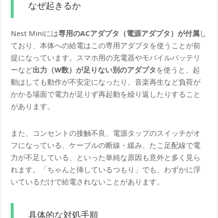
なぜ起きるか
Nest Miniには
専用のACアダプタ（電源アダプタ）が付属
し
ており、本体への給電はこの専用アダプタを使うことが前
提になっています。スマホ用の充電器やモバイルバッテリ
ーなど
出力（W数）が足りない別のアダプタ
を使うと、起
動はしても動作が不安定になったり、音楽再生など負荷が
かかる場面で電力が足りず再起動を繰り返したりすること
があります。
また、コンセントの接触不良、電源タップのスイッチがオ
フになっている、ケーブルの断線・緩み、たこ足配線で電
力が不足している、といった単純な原因も意外と多く見ら
れます。「ちゃんと挿しているつもり」でも、わずかに浮
いているだけで給電されないことがあります。
具体的な対処手順