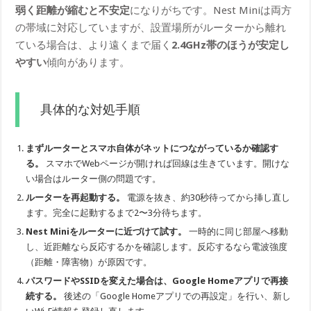
弱く距離が縮むと不安定
になりがちです。Nest Miniは両方
の帯域に対応していますが、設置場所がルーターから離れ
ている場合は、より遠くまで届く
2.4GHz帯のほうが安定し
やすい
傾向があります。
具体的な対処手順
まずルーターとスマホ自体がネットにつながっているか確認す
る。
スマホでWebページが開ければ回線は生きています。開けな
い場合はルーター側の問題です。
ルーターを再起動する。
電源を抜き、約30秒待ってから挿し直し
ます。完全に起動するまで2〜3分待ちます。
Nest Miniをルーターに近づけて試す。
一時的に同じ部屋へ移動
し、近距離なら反応するかを確認します。反応するなら電波強度
（距離・障害物）が原因です。
パスワードやSSIDを変えた場合は、Google Homeアプリで再接
続する。
後述の「Google Homeアプリでの再設定」を行い、新し