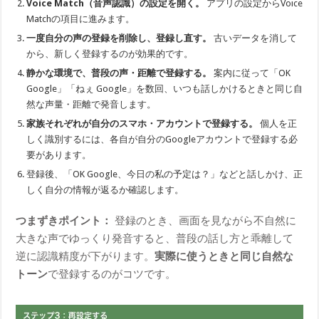
Voice Match（音声認識）の設定を開く。
アプリの設定からVoice
Matchの項目に進みます。
一度自分の声の登録を削除し、登録し直す。
古いデータを消して
から、新しく登録するのが効果的です。
静かな環境で、普段の声・距離で登録する。
案内に従って「OK
Google」「ねぇ Google」を数回、いつも話しかけるときと同じ自
然な声量・距離で発音します。
家族それぞれが自分のスマホ・アカウントで登録する。
個人を正
しく識別するには、各自が自分のGoogleアカウントで登録する必
要があります。
登録後、「OK Google、今日の私の予定は？」などと話しかけ、正
しく自分の情報が返るか確認します。
つまずきポイント：
登録のとき、画面を見ながら不自然に
大きな声でゆっくり発音すると、普段の話し方と乖離して
逆に認識精度が下がります。
実際に使うときと同じ自然な
トーン
で登録するのがコツです。