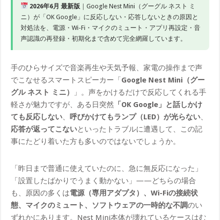
2026年6月 最新版
｜Google Nest Mini（グーグル ネスト ミ
ニ）が「OK Google」に反応しない・応答しないときの原因と
対処法を、電源・Wi-Fi・マイクのミュート・アプリ再設定・音
声認識の再登録・初期化まで含めて完全網羅しています。
手のひらサイズで音楽再生や天気予報、家電の操作まで声
でこなせるスマートスピーカー「
Google Nest Mini（グー
グル ネスト ミニ）
」。声をかけるだけで反応してくれる手
軽さが魅力ですが、ある日突然
「OK Google」と話しかけ
ても反応しない
、
呼びかけてもランプ（LED）が光らない
、
応答が返ってこない
といったトラブルに遭遇して、この記
事にたどり着いた方も多いのではないでしょうか。
「昨日まで普通に使えていたのに、急に無反応になった」
「設置したばかりでうまく動かない」——どちらの場合
も、原因の多くは
電源（専用アダプタ）、Wi-Fiの接続状
態、マイクのミュート、ソフトウェアの一時的な不調
のい
ずれかにあります。Nest Mini本体が壊れているケースはむ