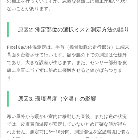
の補正を行っていますが、急激な発熱には補正が追いつか
ないことがあります。
原因2: 測定部位の選択ミスと測定方法の誤り
Pixel 8aの体温測定は、手首（橈骨動脈の走行部分）に端末
背面を密着させて行います。額や脇の下での測定は仕様外
であり、大きな誤差が生じます。また、センサー部分を皮
膚に垂直に当てずに斜めに接触させると値がばらつきま
す。
原因3: 環境温度（室温）の影響
寒い屋外から暖かい室内に移動した直後、または逆の状況
では、皮膚表面温度が安定していないため正確な値が得ら
れません。測定前に5〜10分間、測定部位を室温環境に慣ら