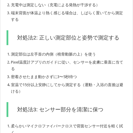
充電中は測定しない（充電による発熱が干渉する）
端末背面が体温より熱く感じる場合は、しばらく置いてから測定
する
対処法2: 正しい測定部位と姿勢で測定する
測定部位は左手首の内側（橈骨動脈の上）を使う
Pixel温度計アプリのガイドに従い、センサーを皮膚に垂直に当て
る
密着させたまま動かさずに3〜5秒待つ
室温で15分以上安静にしてから測定する（運動・入浴の直後は避
ける）
対処法3: センサー部分を清潔に保つ
柔らかいマイクロファイバークロスで背面センサー付近を軽く拭
く