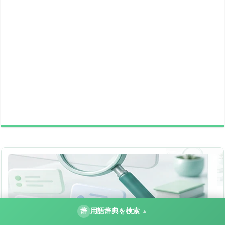
辞
用語辞典を検索
IT用語辞典
▲
用