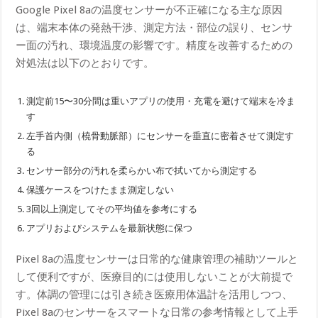
Google Pixel 8aの温度センサーが不正確になる主な原因
は、端末本体の発熱干渉、測定方法・部位の誤り、センサ
ー面の汚れ、環境温度の影響です。精度を改善するための
対処法は以下のとおりです。
測定前15〜30分間は重いアプリの使用・充電を避けて端末を冷ま
す
左手首内側（橈骨動脈部）にセンサーを垂直に密着させて測定す
る
センサー部分の汚れを柔らかい布で拭いてから測定する
保護ケースをつけたまま測定しない
3回以上測定してその平均値を参考にする
アプリおよびシステムを最新状態に保つ
Pixel 8aの温度センサーは日常的な健康管理の補助ツールと
して便利ですが、医療目的には使用しないことが大前提で
す。体調の管理には引き続き医療用体温計を活用しつつ、
Pixel 8aのセンサーをスマートな日常の参考情報として上手