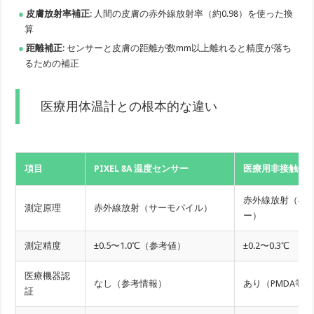
皮膚放射率補正
: 人間の皮膚の赤外線放射率（約0.98）を使った換
算
距離補正
: センサーと皮膚の距離が数mm以上離れると精度が落ち
るための補正
医療用体温計との根本的な違い
項目
PIXEL 8A 温度センサー
医療用非接触体
赤外線放射（専
測定原理
赤外線放射（サーモパイル）
ー）
測定精度
±0.5〜1.0℃（参考値）
±0.2〜0.3℃
医療機器認
なし（参考情報）
あり（PMDA等）
証