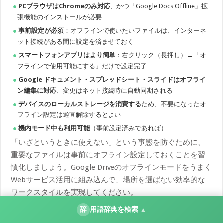
PCブラウザはChromeのみ対応
、かつ「Google Docs Offline」拡
張機能のインストールが必要
事前設定が必須
：オフラインで使いたいファイルは、インターネ
ット接続がある間に設定を済ませておく
スマートフォンアプリはより簡単
：右クリック（長押し）→「オ
フラインで使用可能にする」だけで設定完了
Google ドキュメント・スプレッドシート・スライドはオフライ
ン編集に対応
、変更はネット接続時に自動同期される
デバイスのローカルストレージを消費する
ため、不要になったオ
フライン設定は適宜解除するとよい
機内モード中も利用可能
（事前設定済みであれば）
「いざというときに使えない」という事態を防ぐために、
重要なファイルは事前にオフライン設定しておくことを習
慣化しましょう。Google Driveのオフラインモードをうまく
Webサービス活用に組み込んで、場所を選ばない効率的な
ワークスタイルを実現してください。
辞
用語辞典を検索
▲