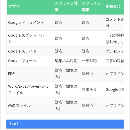
オフライン閲
オフライン
アプリ
制限事項
覧
編集
コメント追加
Google ドキュメント
対応
対応
可
Google スプレッドシー
一部の関数（I
対応
対応
ト
は動作しない
Google スライド
対応
対応
プレゼンテー
Google フォーム
編集のみ対応
一部対応
回答の送信は
対応（閲覧の
PDF
非対応
オフライン保
み）
Word/Excel/PowerPoint
対応（閲覧の
制限あり
Google形
ファイル
み）
対応（閲覧の
画像ファイル
非対応
オフライン保
み）