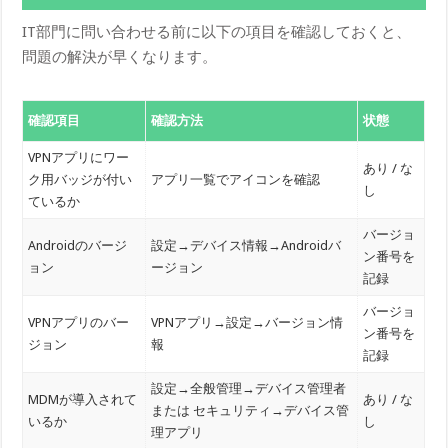
IT部門に問い合わせる前に以下の項目を確認しておくと、
問題の解決が早くなります。
確認項目
確認方法
状態
VPNアプリにワー
あり / な
ク用バッジが付い
アプリ一覧でアイコンを確認
し
ているか
バージョ
Androidのバージ
設定→デバイス情報→Androidバ
ン番号を
ョン
ージョン
記録
バージョ
VPNアプリのバー
VPNアプリ→設定→バージョン情
ン番号を
ジョン
報
記録
設定→全般管理→デバイス管理者
MDMが導入されて
あり / な
または セキュリティ→デバイス管
いるか
し
理アプリ