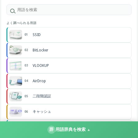
よく調べられる用語
SSID
01
BitLocker
02
VLOOKUP
03
AirDrop
04
二段階認証
05
キャッシュ
06
VPN
07
辞
用語辞典を検索
▲