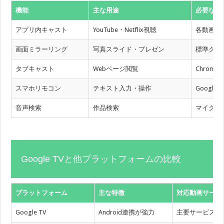
機能
主な用途
必要なア
アプリ内キャスト
YouTube・Netflix視聴
各動画ア
画面ミラーリング
写真スライド・プレゼン
標準クイ
タブキャスト
Webページ閲覧
Chrom
スマホリモコン
テキスト入力・操作
Google
音声検索
作品検索
マイクボ
Google TVと他プラットフォームの比較
プラットフォーム
主な特徴
対応動画サービ
Google TV
Android連携が強力
主要サービス全