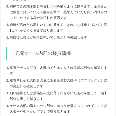
綿棒でこの端子部分を優しく円を描くように拭きます。金色また
は銀色に輝いている状態が正常で、黒ずんでいたり白い汚れがつ
いていたりする場合は汚れが原因です
綿棒が汚れたら新しいものに替えて、きれいな綿棒で拭いても汚
れが付かなくなるまで繰り返します
清掃後は接点が完全に乾いていることを確認します
充電ケース内部の接点清掃
充電ケースを開き、内部のイヤホンを入れる凹み部分を確認しま
す
左右それぞれの凹みの底にある金属製の端子（スプリングピン式
の突起）を確認します
細い綿棒または爪楊枝の先に薄く布を巻いたものを使って、端子
部分を優しく拭きます
ケース内部の溝やエッジ部分にホコリが溜まっていれば、エアダ
スターや柔らかいブラシで取り除きます