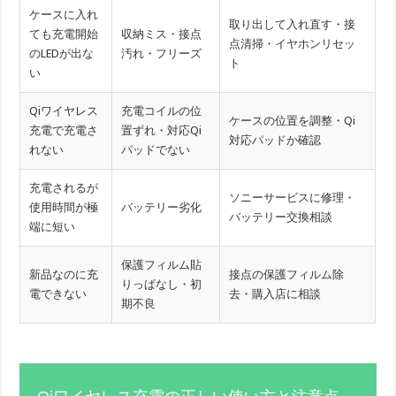
ケースに入れ
取り出して入れ直す・接
ても充電開始
収納ミス・接点
点清掃・イヤホンリセッ
のLEDが出な
汚れ・フリーズ
ト
い
Qiワイヤレス
充電コイルの位
ケースの位置を調整・Qi
充電で充電さ
置ずれ・対応Qi
対応パッドか確認
れない
パッドでない
充電されるが
ソニーサービスに修理・
使用時間が極
バッテリー劣化
バッテリー交換相談
端に短い
保護フィルム貼
新品なのに充
接点の保護フィルム除
りっぱなし・初
電できない
去・購入店に相談
期不良