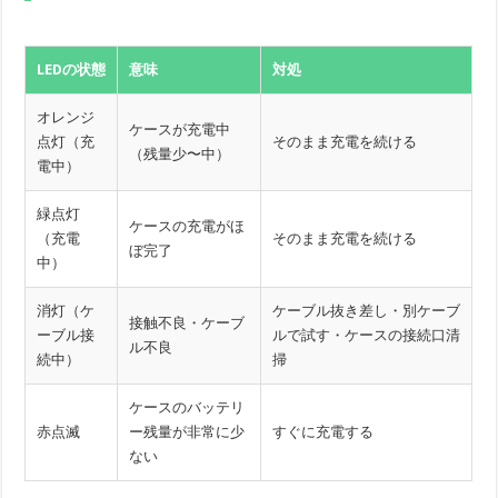
LEDの状態
意味
対処
オレンジ
ケースが充電中
点灯（充
そのまま充電を続ける
（残量少〜中）
電中）
緑点灯
ケースの充電がほ
（充電
そのまま充電を続ける
ぼ完了
中）
消灯（ケ
ケーブル抜き差し・別ケーブ
接触不良・ケーブ
ーブル接
ルで試す・ケースの接続口清
ル不良
続中）
掃
ケースのバッテリ
赤点滅
ー残量が非常に少
すぐに充電する
ない