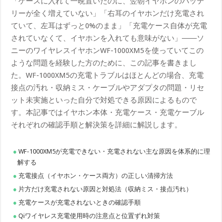
「ケースに入れて一晩置いたのに、翌朝イヤホンのバッテ
リーが全く増えていない」「右耳のイヤホンだけ充電され
ていて、左耳はずっと0%のまま」「充電ケース自体が充電
されていなくて、イヤホンを入れても意味がない」――ソ
ニーのワイヤレスイヤホンWF-1000XM5を使っていてこの
ような問題を経験した方のために、この記事を書きまし
た。WF-1000XM5の充電トラブルはほとんどの場合、充電
接点の汚れ・収納ミス・ケーブルやアダプタの問題・リセ
ット未実施といった自分で対処できる原因によるもので
す。本記事ではイヤホン本体・充電ケース・充電ケーブル
それぞれの確認手順と解決策を詳細に解説します。
WF-1000XM5が充電できない・充電されない主な原因を体系的に理
解する
充電接点（イヤホン・ケース両方）の正しい清掃方法
片方だけ充電されない原因と対処法（収納ミス・接点汚れ）
充電ケースが充電されないときの確認手順
Qiワイヤレス充電使用時の注意点と位置ずれ対策