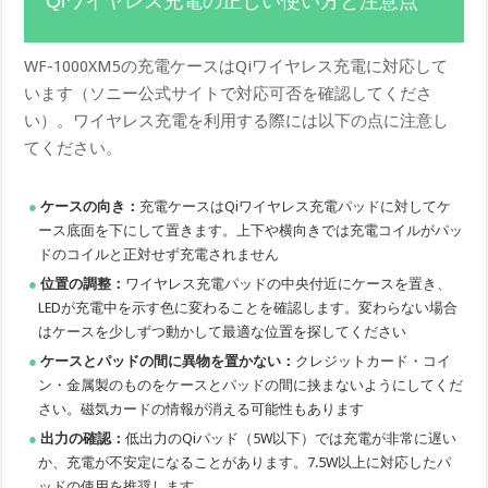
Qiワイヤレス充電の正しい使い方と注意点
WF-1000XM5の充電ケースはQiワイヤレス充電に対応して
います（ソニー公式サイトで対応可否を確認してくださ
い）。ワイヤレス充電を利用する際には以下の点に注意し
てください。
ケースの向き：
充電ケースはQiワイヤレス充電パッドに対してケ
ース底面を下にして置きます。上下や横向きでは充電コイルがパッ
ドのコイルと正対せず充電されません
位置の調整：
ワイヤレス充電パッドの中央付近にケースを置き、
LEDが充電中を示す色に変わることを確認します。変わらない場合
はケースを少しずつ動かして最適な位置を探してください
ケースとパッドの間に異物を置かない：
クレジットカード・コイ
ン・金属製のものをケースとパッドの間に挟まないようにしてくだ
さい。磁気カードの情報が消える可能性もあります
出力の確認：
低出力のQiパッド（5W以下）では充電が非常に遅い
か、充電が不安定になることがあります。7.5W以上に対応したパ
ッドの使用を推奨します