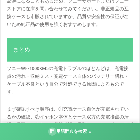
品薄になることもあるため、ソニーサポートまたはソニー
ストアに在庫を問い合わせてみてください。非正規品の互
換ケースも市販されていますが、品質や安全性の保証がな
いため純正品の使用を強くおすすめします。
まとめ
ソニーWF-1000XM5の充電トラブルのほとんどは、充電接
点の汚れ・収納ミス・充電ケース自体のバッテリー切れ・
ケーブル不良という自分で対処できる原因によるもので
す。
まず確認すべき順序は、①充電ケース自体が充電されてい
るかの確認、②イヤホン本体とケース双方の充電接点の清
掃、③正しい向きでの収納確認、④別のUSBケーブル・アダ
辞
用語辞典を検索
▲
プタでの充電試行、⑤イヤホンのリセットと再ペアリン