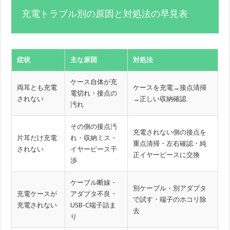
充電トラブル別の原因と対処法の早見表
症状
主な原因
対処法
ケース自体が充
両耳とも充電
ケースを充電→接点清掃
電切れ・接点の
されない
→正しい収納確認
汚れ
その側の接点汚
充電されない側の接点を
片耳だけ充電
れ・収納ミス・
重点清掃・左右確認・純
されない
イヤーピース干
正イヤーピースに交換
渉
ケーブル断線・
別ケーブル・別アダプタ
充電ケースが
アダプタ不良・
で試す・端子のホコリ除
充電されない
USB-C端子詰ま
去
り