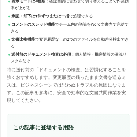
表示モードは4種類
：確認目的に合わせて切り替えることで作業効
率が上がる
承認・却下は1件ずつまたは一括
で処理できる
コメントのスレッド機能
でチーム内の議論をWord文書内で完結で
きる
文書比較機能
で変更履歴なしの2つのファイルを自動差分検出でき
る
送付前のドキュメント検査は必須
：個人情報・機密情報の漏洩リ
スクを防ぐ
特に送付前の「ドキュメントの検査」は習慣化することを
強くおすすめします。変更履歴の残ったまま文書を送るミ
スは、ビジネスシーンでは思わぬトラブルの原因になりま
す。この記事を参考に、安全で効率的な文書共同作業を実
現してください。
この記事に登場する用語