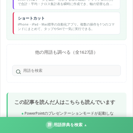
で合計・平均・クロス集計表を瞬時に作成でき、軸の切替も自
在。
ショートカット
iPhone・iPad・Mac標準の自動化アプリ。複数の操作を1つのコマ
ンドにまとめて、タップやSiriで一気に実行できる。
他の用語も調べる（全1627語）
この記事を読んだ人はこちらも読んでいます
PowerPointのプレゼンテーションモードが起動しな
い・表示されない時の対処法
辞
用語辞典を検索
▲
Microsoft Formsでアンケート・クイズを作成・共有・