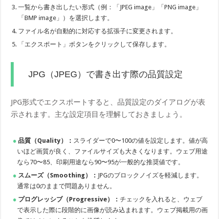
一覧から書き出したい形式（例：「JPEG image」「PNG image」
「BMP image」）を選択します。
ファイル名が自動的に対応する拡張子に変更されます。
「エクスポート」ボタンをクリックして保存します。
JPG（JPEG）で書き出す際の品質設定
JPG形式でエクスポートすると、品質設定のダイアログが表
示されます。主な設定項目を理解しておきましょう。
品質（Quality）：
スライダーで0〜100の値を設定します。値が高
いほど画質が良く、ファイルサイズも大きくなります。ウェブ用途
なら70〜85、印刷用途なら90〜95が一般的な推奨値です。
スムーズ（Smoothing）：
JPGのブロックノイズを軽減します。
通常は0のままで問題ありません。
プログレッシブ（Progressive）：
チェックを入れると、ウェブ
で表示した際に段階的に画像が読み込まれます。ウェブ掲載用の画