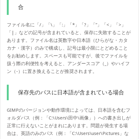
合
ファイル名に「/」「\」「:」「*」「?」「”」「<」「>」
「|」などの記号が含まれていると、保存に失敗することが
あります。ファイル名は英数字や日本語（ひらがな・カタ
カナ・漢字）のみで構成し、記号は最小限にとどめること
をお勧めします。スペースも可能ですが、後でファイルを
扱う際の利便性を考えると、アンダースコア（_）やハイフ
ン（-）に置き換えることが推奨されます。
保存先のパスに日本語が含まれている場合
GIMPのバージョンや動作環境によっては、日本語を含むフ
ォルダパス（例：「C:\Users\田中\画像」）への書き出しが
正常に行えないことがまれにあります。問題が発生する場
合は、英語のみのパス（例：「C:\Users\user\Pictures」な