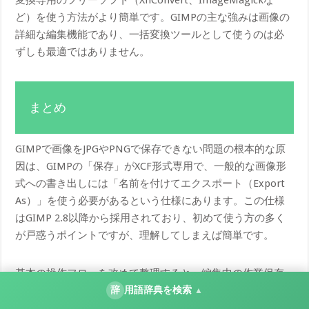
ど）を使う方法がより簡単です。GIMPの主な強みは画像の
詳細な編集機能であり、一括変換ツールとして使うのは必
ずしも最適ではありません。
まとめ
GIMPで画像をJPGやPNGで保存できない問題の根本的な原
因は、GIMPの「保存」がXCF形式専用で、一般的な画像形
式への書き出しには「名前を付けてエクスポート（Export
As）」を使う必要があるという仕様にあります。この仕様
はGIMP 2.8以降から採用されており、初めて使う方の多く
が戸惑うポイントですが、理解してしまえば簡単です。
基本の操作フローを改めて整理すると、編集中の作業保存
には「ファイル」→「保存（Ctrl+S）」でXCF形式を使い、
辞
用語辞典を検索
▲
完成した画像の書き出しには「ファイル」→「名前を付け