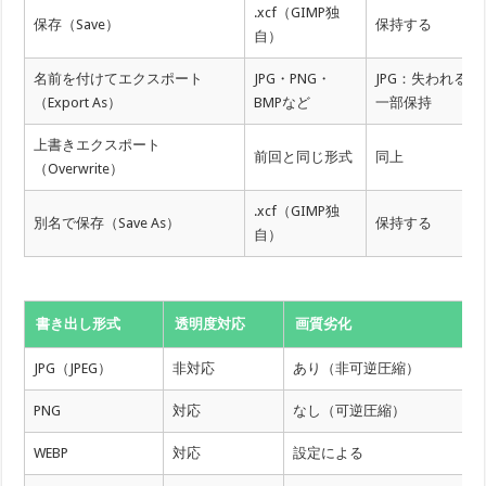
.xcf（GIMP独
保存（Save）
保持する
自）
名前を付けてエクスポート
JPG・PNG・
JPG：失われる、
（Export As）
BMPなど
一部保持
上書きエクスポート
前回と同じ形式
同上
（Overwrite）
.xcf（GIMP独
別名で保存（Save As）
保持する
自）
書き出し形式
透明度対応
画質劣化
JPG（JPEG）
非対応
あり（非可逆圧縮）
PNG
対応
なし（可逆圧縮）
WEBP
対応
設定による